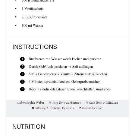
1
Vanilleschote
2
EL Zitronensaft
100
ml Wasser
INSTRUCTIONS
Blaubeeren mit Wasser weich kochen und pürieren
Durch Sieb/Tuch passieren → Saft auffangen
Saft + Gelierzucker + Vanille + Zitronensaft aufkochen
4 Minuten sprudelnd kochen, Gelierprobe machen
Heiß in sterilisierte Gläser füllen, verschließen, umdrehen
Author:
Sophie Weber
Prep Time:
20 Minuten
Cook Time:
25 Minuten
Category:
Aufstriche, Desserts
Cuisine:
Deutsch
NUTRITION