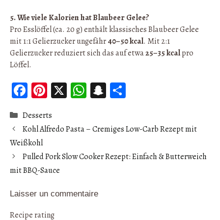
5. Wie viele Kalorien hat Blaubeer Gelee?
Pro Esslöffel (ca. 20 g) enthält klassisches Blaubeer Gelee
mit 1:1 Gelierzucker ungefähr
40–50 kcal
. Mit 2:1
Gelierzucker reduziert sich das auf etwa
25–35 kcal
pro
Löffel.
Fa
Pi
X
W
S
Pa
ce
nt
ha
n
rt
Catégories
Desserts
b
er
ts
ap
ag
Kohl Alfredo Pasta – Cremiges Low-Carb Rezept mit
oo
es
A
ch
er
Weißkohl
k
t
p
at
Pulled Pork Slow Cooker Rezept: Einfach & Butterweich
p
mit BBQ-Sauce
Laisser un commentaire
Recipe rating