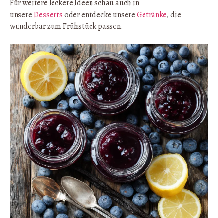
Für weitere leckere Ideen schau auch in
unsere
Desserts
oder entdecke unsere
Getränke
, die
wunderbar zum Frühstück passen.