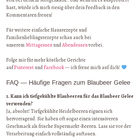
still bei deinem Morgenkaffe. Und wenn du es ausprobiert
hast, würde ich mich riesig über dein Feedback in den
Kommentaren freuen!
Für weitere einfache Hausrezepte und
Familienlieblingsrezepte schau auch bei
unserem
Mittagessen
und
Abendessen
vorbei.
Folge mir für mehr köstliche Gerichte
auf
Pinterest
und
Facebook
— ich freue mich auf dich!
FAQ — Häufige Fragen zum Blaubeer Gelee
1. Kann ich tiefgekühlte Blaubeeren für das Blaubeer Gelee
verwenden?
Ja, absolut! Tiefgekühlte Heidelbeeren eignen sich
hervorragend. Sie haben oft sogar einen intensiveren
Geschmack als frische Supermarkt-Beeren. Lass sie vor der
Verarbeitung einfach vollständig auftauen.