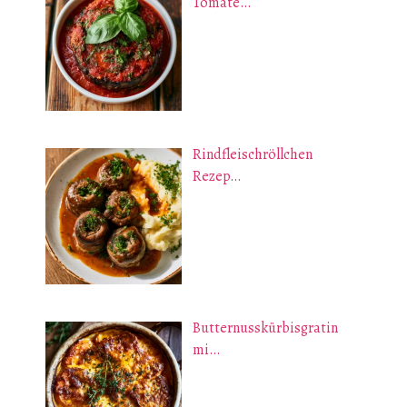
Tomate…
Rindfleischröllchen
Rezep…
Butternusskürbisgratin
mi…