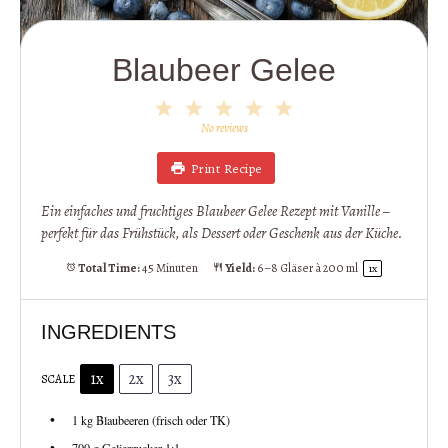
Blaubeer Gelee
1
2
3
4
5
Star
Stars
Stars
Stars
Stars
No reviews
Print Recipe
Ein einfaches und fruchtiges Blaubeer Gelee Rezept mit Vanille –
perfekt für das Frühstück, als Dessert oder Geschenk aus der Küche.
Total Time:
45 Minuten
Yield:
6
–
8
Gläser à 200 ml
1
x
INGREDIENTS
1x
2x
3x
SCALE
1
kg Blaubeeren (frisch oder TK)
700 g
Gelierzucker 1:1