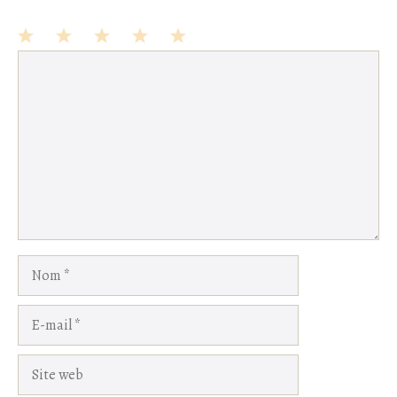
1
Commentaire
2
3
4
5
Star
Stars
Stars
Stars
Stars
Nom
E-
mail
Site
web