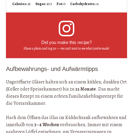
Calories:
45
Sugar:
10.5
Fat:
0
Carbohydrates:
11
Did you make this recipe?
Share a photo and tag us — we can’t wait to see what you’ve made!
Aufbewahrungs- und Aufwärmtipps
Ungeöffnete Gläser halten sich an einem kühlen, dunklen Ort
(Keller oder Speisekammer) bis zu
12 Monate
. Das macht
dieses Rezept zu einem echten Familienlieblingsrezept für
die Vorratskammer.
Nach dem Öffnen das Glas im Kühlschrank aufbewahren und
innerhalb von
3–4 Wochen
verbrauchen. Immer mit einem
sauberen Löffel entnehmen, um Verunreinigungen zu