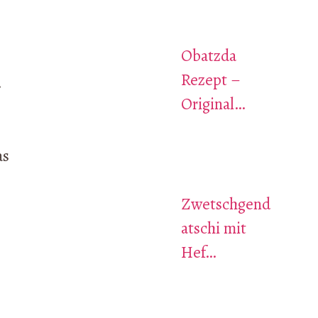
Obatzda
Rezept –
.
Original…
as
Zwetschgend
atschi mit
Hef…