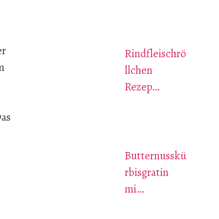
er
Rindfleischrö
m
llchen
Rezep…
Das
Butternusskü
rbisgratin
mi…