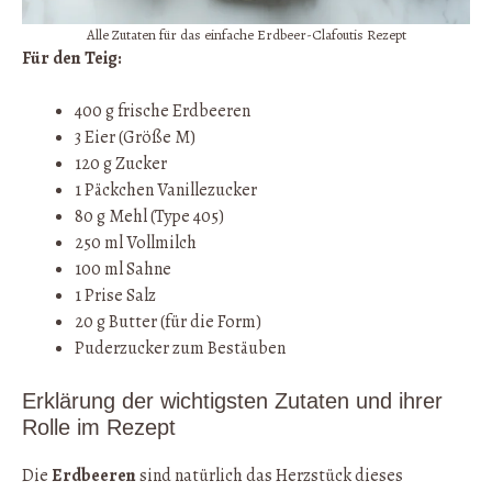
Alle Zutaten für das einfache Erdbeer-Clafoutis Rezept
Für den Teig:
400 g frische Erdbeeren
3 Eier (Größe M)
120 g Zucker
1 Päckchen Vanillezucker
80 g Mehl (Type 405)
250 ml Vollmilch
100 ml Sahne
1 Prise Salz
20 g Butter (für die Form)
Puderzucker zum Bestäuben
Erklärung der wichtigsten Zutaten und ihrer
Rolle im Rezept
Die
Erdbeeren
sind natürlich das Herzstück dieses