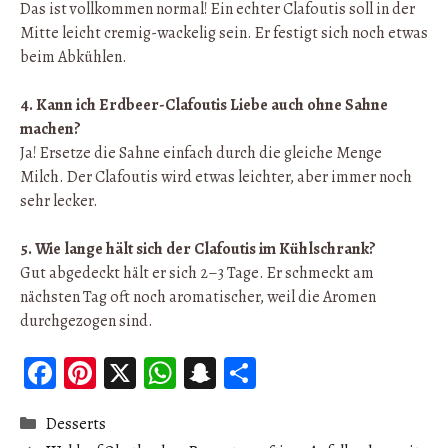
Das ist vollkommen normal! Ein echter Clafoutis soll in der
Mitte leicht cremig-wackelig sein. Er festigt sich noch etwas
beim Abkühlen.
4. Kann ich Erdbeer-Clafoutis Liebe auch ohne Sahne
machen?
Ja! Ersetze die Sahne einfach durch die gleiche Menge
Milch. Der Clafoutis wird etwas leichter, aber immer noch
sehr lecker.
5. Wie lange hält sich der Clafoutis im Kühlschrank?
Gut abgedeckt hält er sich 2–3 Tage. Er schmeckt am
nächsten Tag oft noch aromatischer, weil die Aromen
durchgezogen sind.
Fa
Pi
X
W
S
Pa
ce
nt
ha
n
rt
Catégories
Desserts
b
er
ts
ap
ag