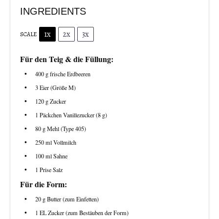
INGREDIENTS
1x
2x
3x
SCALE
Für den Teig & die Füllung:
400 g
frische Erdbeeren
3
Eier (Größe M)
120 g
Zucker
1
Päckchen Vanillezucker (
8 g
)
80 g
Mehl (Type 405)
250
ml Vollmilch
100
ml Sahne
1
Prise Salz
Für die Form:
20 g
Butter (zum Einfetten)
1
EL Zucker (zum Bestäuben der Form)