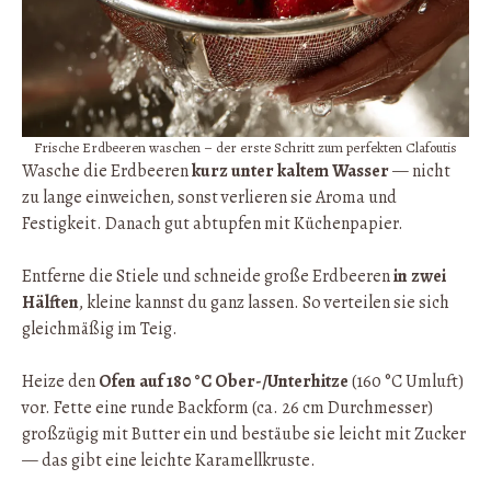
Frische Erdbeeren waschen – der erste Schritt zum perfekten Clafoutis
Wasche die Erdbeeren
kurz unter kaltem Wasser
— nicht
zu lange einweichen, sonst verlieren sie Aroma und
Festigkeit. Danach gut abtupfen mit Küchenpapier.
Entferne die Stiele und schneide große Erdbeeren
in zwei
Hälften
, kleine kannst du ganz lassen. So verteilen sie sich
gleichmäßig im Teig.
Heize den
Ofen auf 180 °C Ober-/Unterhitze
(160 °C Umluft)
vor. Fette eine runde Backform (ca. 26 cm Durchmesser)
großzügig mit Butter ein und bestäube sie leicht mit Zucker
— das gibt eine leichte Karamellkruste.