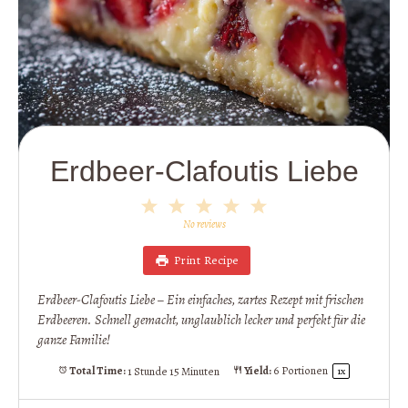
Erdbeer-Clafoutis Liebe
1
2
3
4
5
Star
Stars
Stars
Stars
Stars
No reviews
Print Recipe
Erdbeer-Clafoutis Liebe – Ein einfaches, zartes Rezept mit frischen
Erdbeeren. Schnell gemacht, unglaublich lecker und perfekt für die
ganze Familie!
Total Time:
1 Stunde 15 Minuten
Yield:
6
Portionen
1
x