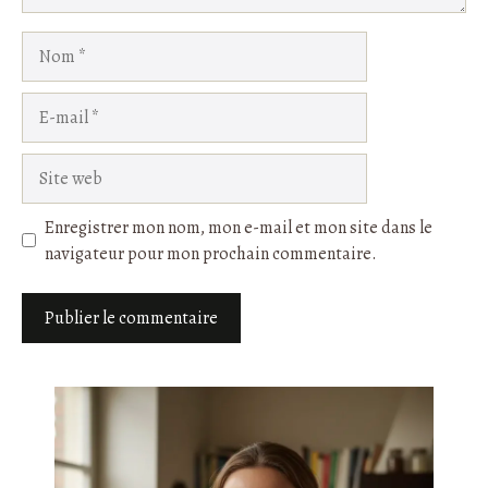
Nom
E-
mail
Site
web
Enregistrer mon nom, mon e-mail et mon site dans le
navigateur pour mon prochain commentaire.