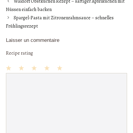
Waldorf Obstkuchen Rezept – saftiger Apfelkuchen mit
oo
es
A
ch
er
Nüssen einfach backen
k
t
p
at
Spargel-Pasta mit Zitronenrahmsauce – schnelles
p
Frühlingsrezept
Laisser un commentaire
Recipe rating
1
Commentaire
2
3
4
5
Star
Stars
Stars
Stars
Stars