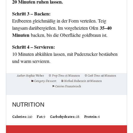
20 Minuten ruhen lassen.
Schritt 3 – Backen:
Erdbeeren gleichmäßig in der Form verteilen. Teig
35–40
langsam darübergießen. Im vorgeheizten Ofen
Minuten
backen, bis die Oberfläche goldbraun ist.
Schritt 4 – Servieren:
10 Minuten abkühlen lassen, mit Puderzucker bestäuben
und warm servieren.
Author:
Sophie Weber
Prep Time:
15 Minuten
Cook Time:
40 Minuten
Category:
Dessert
Method:
Ruhezeit 20 Minuten
Cuisine:
Französisch
NUTRITION
Calories:
210
Fat:
9
Carbohydrates:
28
Protein:
6