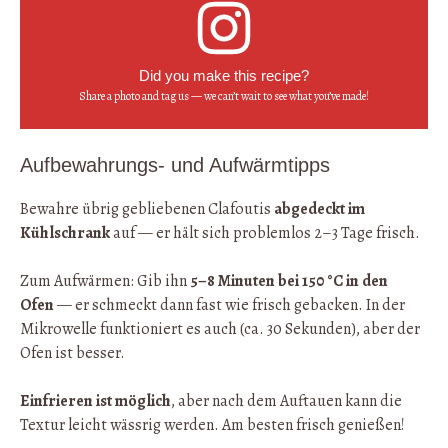
Did you make this recipe?
Share a photo and tag us — we can’t wait to see what you’ve made!
Aufbewahrungs- und Aufwärmtipps
Bewahre übrig gebliebenen Clafoutis
abgedeckt im
Kühlschrank
auf — er hält sich problemlos 2–3 Tage frisch.
Zum Aufwärmen: Gib ihn
5–8 Minuten bei 150 °C in den
Ofen
— er schmeckt dann fast wie frisch gebacken. In der
Mikrowelle funktioniert es auch (ca. 30 Sekunden), aber der
Ofen ist besser.
Einfrieren ist möglich
, aber nach dem Auftauen kann die
Textur leicht wässrig werden. Am besten frisch genießen!