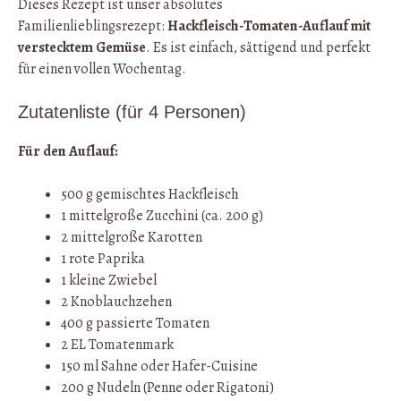
Dieses Rezept ist unser absolutes
Familienlieblingsrezept:
Hackfleisch-Tomaten-Auflauf mit
verstecktem Gemüse
. Es ist einfach, sättigend und perfekt
für einen vollen Wochentag.
Zutatenliste (für 4 Personen)
Für den Auflauf:
500 g gemischtes Hackfleisch
1 mittelgroße Zucchini (ca. 200 g)
2 mittelgroße Karotten
1 rote Paprika
1 kleine Zwiebel
2 Knoblauchzehen
400 g passierte Tomaten
2 EL Tomatenmark
150 ml Sahne oder Hafer-Cuisine
200 g Nudeln (Penne oder Rigatoni)