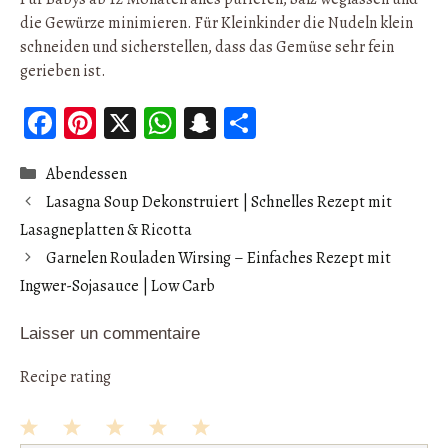
die Gewürze minimieren. Für Kleinkinder die Nudeln klein
schneiden und sicherstellen, dass das Gemüse sehr fein
gerieben ist.
Fa
Pi
X
W
S
Pa
ce
nt
ha
n
rt
Catégories
Abendessen
b
er
ts
ap
ag
Lasagna Soup Dekonstruiert | Schnelles Rezept mit
oo
es
A
ch
er
Lasagneplatten & Ricotta
k
t
p
at
Garnelen Rouladen Wirsing – Einfaches Rezept mit
p
Ingwer-Sojasauce | Low Carb
Laisser un commentaire
Recipe rating