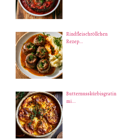
Rindfleischröllchen
Rezep…
Butternusskürbisgratin
mi…