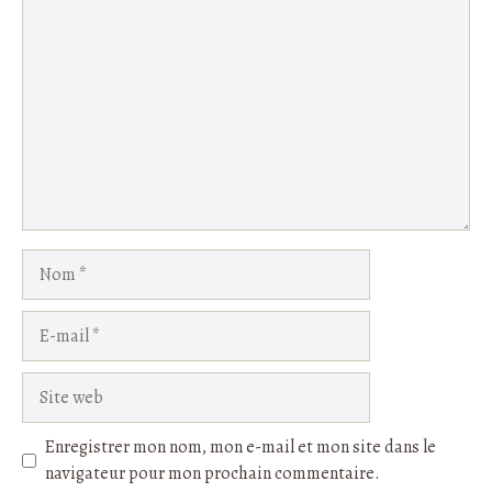
1
Commentaire
2
3
4
5
Star
Stars
Stars
Stars
Stars
Nom
E-
mail
Site
web
Enregistrer mon nom, mon e-mail et mon site dans le
navigateur pour mon prochain commentaire.