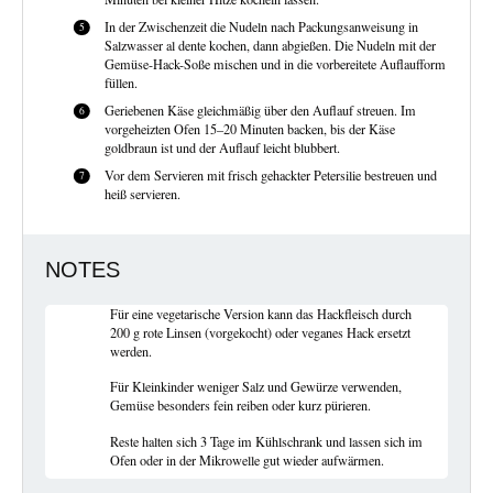
In der Zwischenzeit die Nudeln nach Packungsanweisung in
Salzwasser al dente kochen, dann abgießen. Die Nudeln mit der
Gemüse-Hack-Soße mischen und in die vorbereitete Auflaufform
füllen.
Geriebenen Käse gleichmäßig über den Auflauf streuen. Im
vorgeheizten Ofen 15–20 Minuten backen, bis der Käse
goldbraun ist und der Auflauf leicht blubbert.
Vor dem Servieren mit frisch gehackter Petersilie bestreuen und
heiß servieren.
NOTES
Für eine vegetarische Version kann das Hackfleisch durch
200 g rote Linsen (vorgekocht) oder veganes Hack ersetzt
werden.
Für Kleinkinder weniger Salz und Gewürze verwenden,
Gemüse besonders fein reiben oder kurz pürieren.
Reste halten sich 3 Tage im Kühlschrank und lassen sich im
Ofen oder in der Mikrowelle gut wieder aufwärmen.