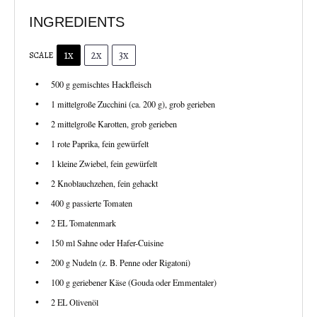
INGREDIENTS
1x
2x
3x
SCALE
500 g
gemischtes Hackfleisch
1
mittelgroße Zucchini (ca.
200 g
), grob gerieben
2
mittelgroße Karotten, grob gerieben
1
rote Paprika, fein gewürfelt
1
kleine Zwiebel, fein gewürfelt
2
Knoblauchzehen, fein gehackt
400 g
passierte Tomaten
2
EL Tomatenmark
150
ml Sahne oder Hafer-Cuisine
200 g
Nudeln (z. B. Penne oder Rigatoni)
100 g
geriebener Käse (Gouda oder Emmentaler)
2
EL Olivenöl