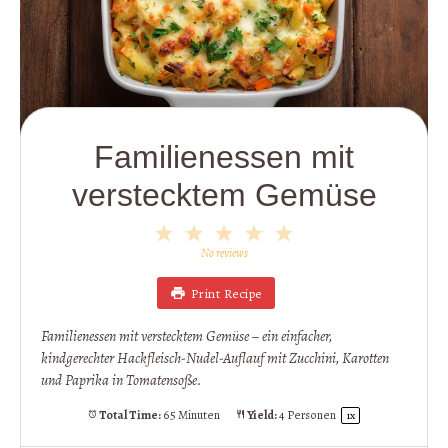
Familienessen mit
verstecktem Gemüse
1
2
3
4
5
Star
Stars
Stars
Stars
Stars
No reviews
Print Recipe
Familienessen mit verstecktem Gemüse – ein einfacher,
kindgerechter Hackfleisch-Nudel-Auflauf mit Zucchini, Karotten
und Paprika in Tomatensoße.
Total Time:
65 Minuten
Yield:
4
Personen
1
x