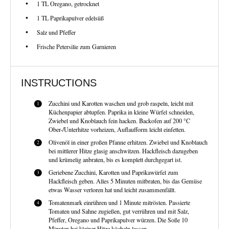
1
TL Oregano, getrocknet
1
TL Paprikapulver edelsüß
Salz und Pfeffer
Frische Petersilie zum Garnieren
INSTRUCTIONS
Zucchini und Karotten waschen und grob raspeln, leicht mit
Küchenpapier abtupfen. Paprika in kleine Würfel schneiden,
Zwiebel und Knoblauch fein hacken. Backofen auf 200 °C
Ober-/Unterhitze vorheizen, Auflaufform leicht einfetten.
Olivenöl in einer großen Pfanne erhitzen. Zwiebel und Knoblauch
bei mittlerer Hitze glasig anschwitzen. Hackfleisch dazugeben
und krümelig anbraten, bis es komplett durchgegart ist.
Geriebene Zucchini, Karotten und Paprikawürfel zum
Hackfleisch geben. Alles 5 Minuten mitbraten, bis das Gemüse
etwas Wasser verloren hat und leicht zusammenfällt.
Tomatenmark einrühren und 1 Minute mitrösten. Passierte
Tomaten und Sahne zugießen, gut verrühren und mit Salz,
Pfeffer, Oregano und Paprikapulver würzen. Die Soße 10
Minuten bei kleiner Hitze köcheln lassen.