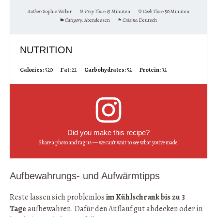
Author:
Sophie Weber
Prep Time:
15 Minuten
Cook Time:
50 Minuten
Category:
Abendessen
Cuisine:
Deutsch
NUTRITION
Calories:
520
Fat:
22
Carbohydrates:
52
Protein:
32
Did you make this recipe?
Share a photo and tag us — we can’t wait to see what you’ve made!
Aufbewahrungs- und Aufwärmtipps
Reste lassen sich problemlos
im Kühlschrank bis zu 3
Tage
aufbewahren. Dafür den Auflauf gut abdecken oder in