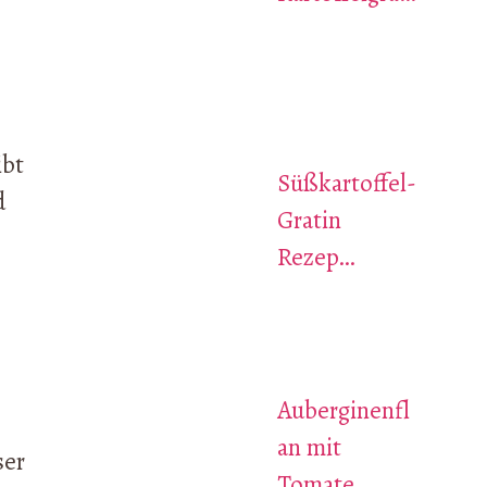
ibt
Süßkartoffel-
d
Gratin
Rezep…
Auberginenfl
an mit
ser
Tomate…