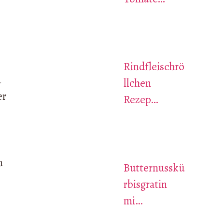
Rindfleischrö
a
llchen
er
Rezep…
n
Butternusskü
rbisgratin
mi…