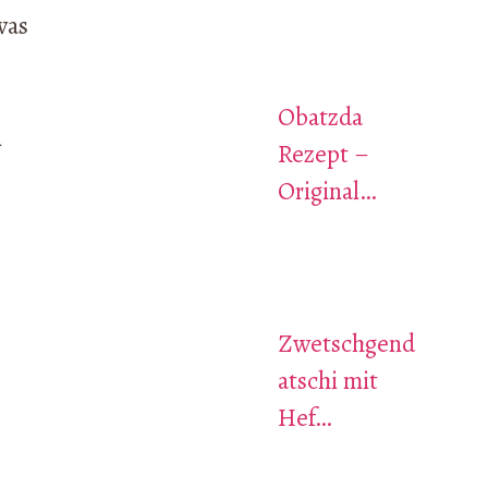
was
Obatzda
n
Rezept –
Original…
Zwetschgend
atschi mit
Hef…