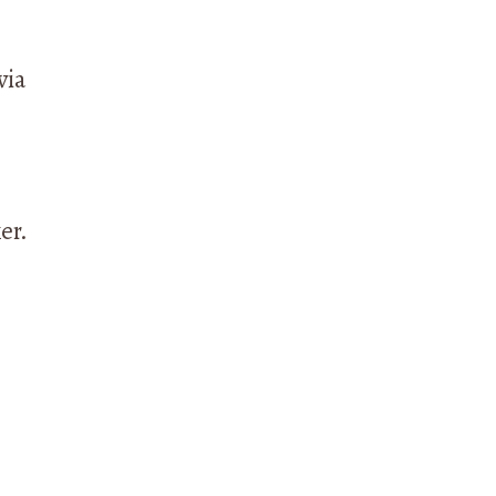
via
er.