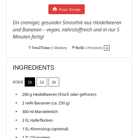
Print Recipe
Ein cremiger, gesunder Smoothie aus Heidelbeeren
und Bananen – vegan, nährstoffreich und in nur 5
Minuten fertig!
Total Time:
5 Minuten
Yield:
2
Personen
1
x
INGREDIENTS
1x
2x
3x
SCALE
200 g
Heidelbeeren (frisch oder gefroren)
2
reife Bananen (ca.
250 g
)
300
ml Mandelmilch
2
EL Haferflocken
1
EL Ahornsirup (optional)
1
TL Chiasamen