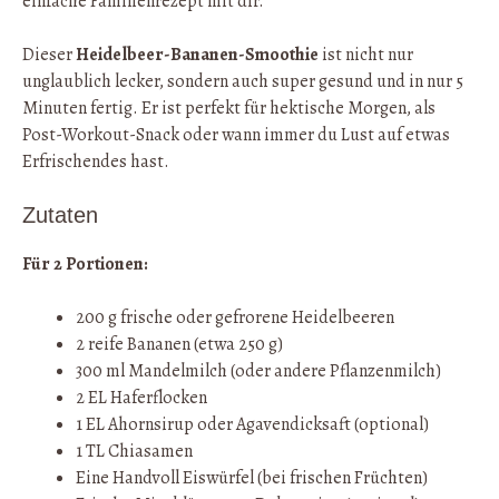
einfache Familienrezept mit dir.
Dieser
Heidelbeer-Bananen-Smoothie
ist nicht nur
unglaublich lecker, sondern auch super gesund und in nur 5
Minuten fertig. Er ist perfekt für hektische Morgen, als
Post-Workout-Snack oder wann immer du Lust auf etwas
Erfrischendes hast.
Zutaten
Für 2 Portionen:
200 g frische oder gefrorene Heidelbeeren
2 reife Bananen (etwa 250 g)
300 ml Mandelmilch (oder andere Pflanzenmilch)
2 EL Haferflocken
1 EL Ahornsirup oder Agavendicksaft (optional)
1 TL Chiasamen
Eine Handvoll Eiswürfel (bei frischen Früchten)