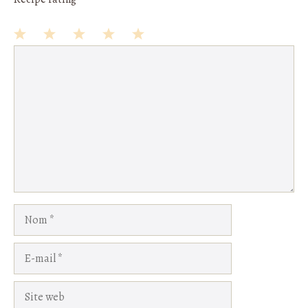
1
Commentaire
2
3
4
5
Star
Stars
Stars
Stars
Stars
Nom
E-
mail
Site
web