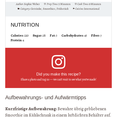
Author:
Sophie Weber
Prep Time:
5 Minuten
Cook Time:
0 Minuten
Category:
Getränke, Smoothies, Frühstück
Cuisine:
International
NUTRITION
Calories:
220
Sugar:
28
Fat:
3
Carbohydrates:
45
Fiber:
7
Protein:
4
Did you make this recipe?
Share a photo and tag us — we can’t wait to see what you’ve made!
Aufbewahrungs- und Aufwärmtipps
Kurzfristige Aufbewahrung:
Bewahre übrig gebliebenen
Smoothie im Kühlschrank in einem luftdichten Behälter auf.