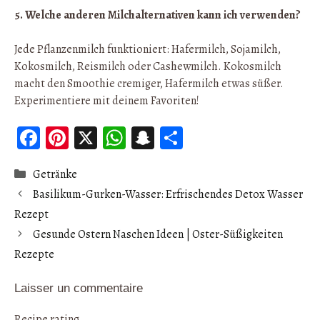
5. Welche anderen Milchalternativen kann ich verwenden?
Jede Pflanzenmilch funktioniert: Hafermilch, Sojamilch,
Kokosmilch, Reismilch oder Cashewmilch. Kokosmilch
macht den Smoothie cremiger, Hafermilch etwas süßer.
Experimentiere mit deinem Favoriten!
Fa
Pi
X
W
S
Pa
ce
nt
ha
n
rt
Catégories
Getränke
b
er
ts
ap
ag
Basilikum-Gurken-Wasser: Erfrischendes Detox Wasser
oo
es
A
ch
er
Rezept
k
t
p
at
Gesunde Ostern Naschen Ideen | Oster-Süßigkeiten
p
Rezepte
Laisser un commentaire
Recipe rating