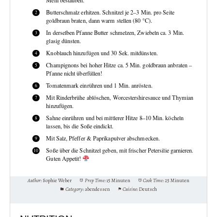
Butterschmalz erhitzen. Schnitzel je 2–3 Min. pro Seite
goldbraun braten, dann warm stellen (80 °C).
In derselben Pfanne Butter schmelzen, Zwiebeln ca. 3 Min.
glasig dünsten.
Knoblauch hinzufügen und 30 Sek. mitdünsten.
Champignons bei hoher Hitze ca. 5 Min. goldbraun anbraten –
Pfanne nicht überfüllen!
Tomatenmark einrühren und 1 Min. anrösten.
Mit Rinderbrühe ablöschen, Worcestershiresauce und Thymian
hinzufügen.
Sahne einrühren und bei mittlerer Hitze 8–10 Min. köcheln
lassen, bis die Soße eindickt.
Mit Salz, Pfeffer & Paprikapulver abschmecken.
Soße über die Schnitzel geben, mit frischer Petersilie garnieren.
Guten Appetit!
Author:
Sophie Weber
Prep Time:
15 Minuten
Cook Time:
25 Minuten
Category:
abendessen
Cuisine:
Deutsch