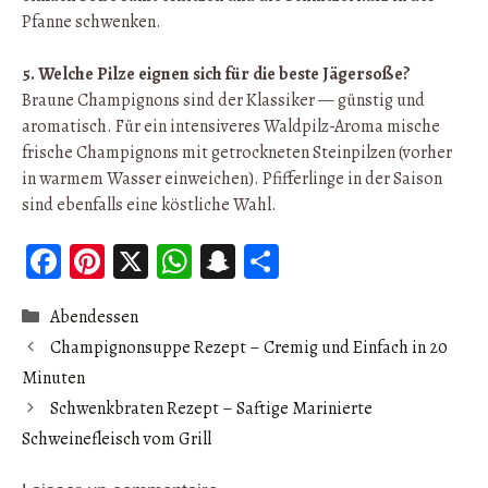
Pfanne schwenken.
5. Welche Pilze eignen sich für die beste Jägersoße?
Braune Champignons sind der Klassiker — günstig und
aromatisch. Für ein intensiveres Waldpilz-Aroma mische
frische Champignons mit getrockneten Steinpilzen (vorher
in warmem Wasser einweichen). Pfifferlinge in der Saison
sind ebenfalls eine köstliche Wahl.
Fa
Pi
X
W
S
Pa
ce
nt
ha
n
rt
Catégories
Abendessen
b
er
ts
ap
ag
Champignonsuppe Rezept – Cremig und Einfach in 20
oo
es
A
ch
er
Minuten
k
t
p
at
Schwenkbraten Rezept – Saftige Marinierte
p
Schweinefleisch vom Grill