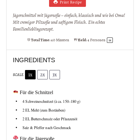
Print Recipe
Jägerschnitzel mit Jägersoße – einfach, klassisch und wie bei Oma!
Mit cremiger Pilzsoße und saftigem Fleisch. Ein echtes
Familienlieblingsrezept.
Total Time:
40 Minuten
Yield:
4
Personen
1
x
INGREDIENTS
1x
2x
3x
SCALE
Für die Schnitzel
4
Schweineschnitzel (à ca. 150–180 g)
2
EL Mehl (zum Bestäuben)
2
EL Butterschmalz oder Pflanzenöl
Salz & Pfeffer nach Geschmack
Für die Jägersoße