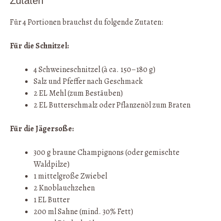
Zutaten
Für 4 Portionen brauchst du folgende Zutaten:
Für die Schnitzel:
4 Schweineschnitzel (à ca. 150–180 g)
Salz und Pfeffer nach Geschmack
2 EL Mehl (zum Bestäuben)
2 EL Butterschmalz oder Pflanzenöl zum Braten
Für die Jägersoße:
300 g braune Champignons (oder gemischte
Waldpilze)
1 mittelgroße Zwiebel
2 Knoblauchzehen
1 EL Butter
200 ml Sahne (mind. 30% Fett)