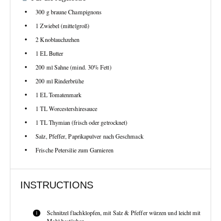
300 g
braune Champignons
1
Zwiebel (mittelgroß)
2
Knoblauchzehen
1
EL Butter
200
ml Sahne (mind. 30% Fett)
200
ml Rinderbrühe
1
EL Tomatenmark
1
TL Worcestershiresauce
1
TL Thymian (frisch oder getrocknet)
Salz, Pfeffer, Paprikapulver nach Geschmack
Frische Petersilie zum Garnieren
INSTRUCTIONS
Schnitzel flachklopfen, mit Salz & Pfeffer würzen und leicht mit
Mehl bestäuben.