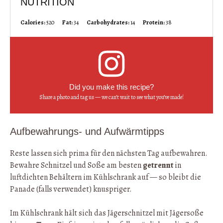
NUTRITION
Calories:
520
Fat:
34
Carbohydrates:
14
Protein:
38
Did you make this recipe?
Share a photo and tag us — we can’t wait to see what you’ve made!
Aufbewahrungs- und Aufwärmtipps
Reste lassen sich prima für den nächsten Tag aufbewahren.
Bewahre Schnitzel und Soße am besten
getrennt
in
luftdichten Behältern im Kühlschrank auf — so bleibt die
Panade (falls verwendet) knuspriger.
Im Kühlschrank hält sich das Jägerschnitzel mit Jägersoße