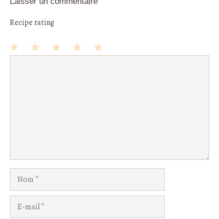
Laisser un commentaire
Recipe rating
1
Commentaire
2
3
4
5
Star
Stars
Stars
Stars
Stars
Nom
E-
mail