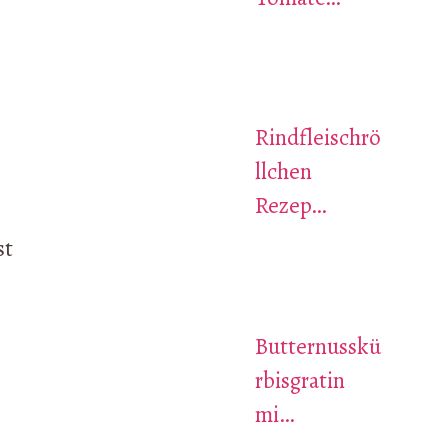
Rindfleischrö
llchen
Rezep…
st
Butternusskü
rbisgratin
mi…