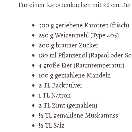
Für einen Karottenkuchen mit 26 cm Dur
300 g geriebene Karotten (frisch)
250 g Weizenmehl (Type 405)
200 g brauner Zucker
180 ml Pflanzenöl (Rapsöl oder 
4 große Eier (Raumtemperatur)
100 g gemahlene Mandeln
2 TL Backpulver
1 TL Natron
2 TL Zimt (gemahlen)
½ TL gemahlene Muskatnuss
½ TL Salz