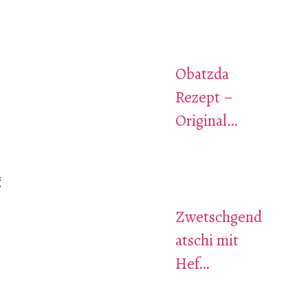
Obatzda
Rezept –
Original…
g
Zwetschgend
atschi mit
Hef…