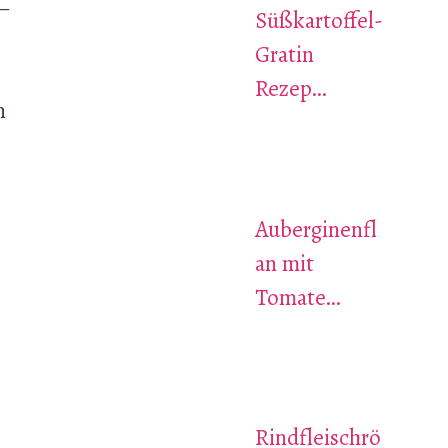
 –
Süßkartoffel-
Gratin
Rezep…
n
Auberginenfl
an mit
Tomate…
Rindfleischrö