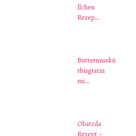
llchen
Rezep…
Butternusskü
rbisgratin
mi…
Obatzda
Rezept –