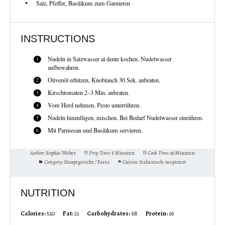
Salz, Pfeffer, Basilikum zum Garnieren
INSTRUCTIONS
Nudeln in Salzwasser al dente kochen. Nudelwasser
aufbewahren.
Olivenöl erhitzen, Knoblauch 30 Sek. anbraten.
Kirschtomaten 2–3 Min. anbraten.
Vom Herd nehmen, Pesto unterrühren.
Nudeln hinzufügen, mischen. Bei Bedarf Nudelwasser einrühren.
Mit Parmesan und Basilikum servieren.
Author:
Sophie Weber
Prep Time:
5 Minuten
Cook Time:
10 Minuten
Category:
Hauptgericht / Pasta
Cuisine:
Italienisch-inspiriert
NUTRITION
Calories:
520
Fat:
21
Carbohydrates:
68
Protein:
16