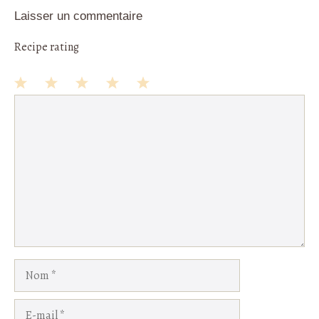
Laisser un commentaire
Recipe rating
1
Commentaire
2
3
4
5
Star
Stars
Stars
Stars
Stars
Nom
E-