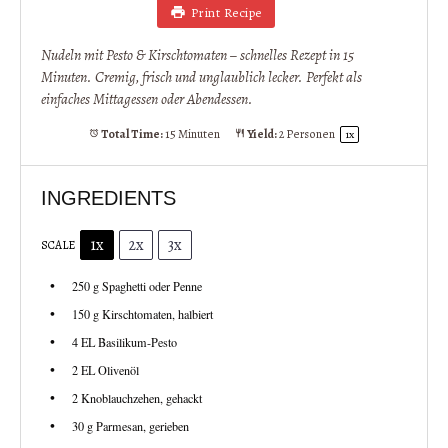
Print Recipe
Nudeln mit Pesto & Kirschtomaten – schnelles Rezept in 15
Minuten. Cremig, frisch und unglaublich lecker. Perfekt als
einfaches Mittagessen oder Abendessen.
Total Time:
15 Minuten
Yield:
2
Personen
1
x
INGREDIENTS
1x
2x
3x
SCALE
250 g
Spaghetti oder Penne
150 g
Kirschtomaten, halbiert
4
EL Basilikum-Pesto
2
EL Olivenöl
2
Knoblauchzehen, gehackt
30 g
Parmesan, gerieben