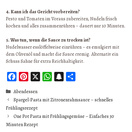
4. Kann ich das Gericht vorbereiten?
Pesto und Tomaten im Voraus zubereiten, Nudeln frisch
kochen und alles zusammenrühren – dauert nur 10 Minuten.
5. Was tun, wenn die Sauce zu trocken ist?
Nudelwasser esslöffelweise einrühren – es emulgiert mit
dem Olivenöl und macht die Sauce cremig. Alternativ ein
Schuss Sahne für extra Reichhaltigkeit.
Fa
Pi
X
W
S
Pa
ce
nt
ha
n
rt
Catégories
Abendessen
b
er
ts
ap
ag
Spargel-Pasta mit Zitronenrahmsauce – schnelles
oo
es
A
ch
er
Frühlingsrezept
k
t
p
at
One Pot Pasta mit Frühlingsgemüse – Einfaches 30
p
Minuten Rezept