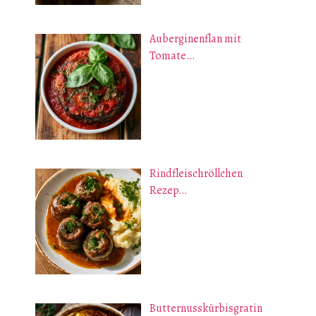
Auberginenflan mit
Tomate…
Rindfleischröllchen
Rezep…
Butternusskürbisgratin