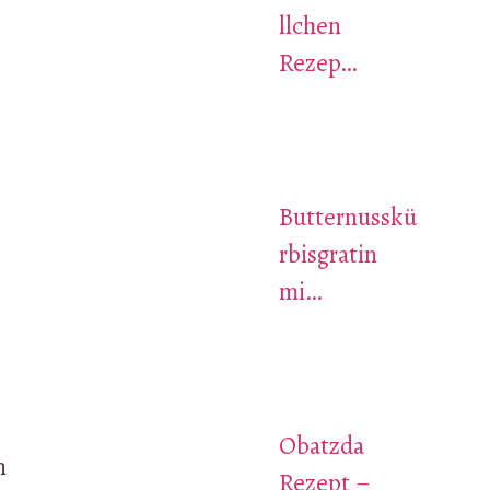
llchen
Rezep…
Butternusskü
rbisgratin
mi…
Obatzda
n
Rezept –