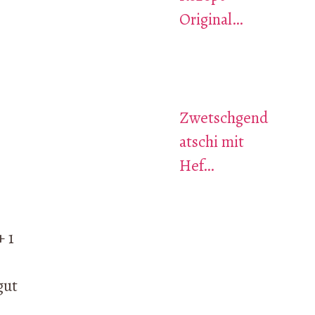
Original…
Zwetschgend
atschi mit
Hef…
+ 1
gut