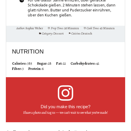
Für die Glasur Sahne erhitzen, über gehackte
Schokolade gießen. 2 Minuten stehen lassen, dann
glatt rühren. Butter und Puderzucker einrühren,
über den Kuchen gießen.
Author:
Sophie Weber
Prep Time:
20 Minuten
Cook Time:
45 Minuten
Category:
Dessert
Cuisine:
Deutsch
NUTRITION
Calories:
385
Sugar:
28
Fat:
22
Carbohydrates:
42
Fiber:
3
Protein:
6
Did you make this recipe?
Share a photo and tag us — we can’t wait to see what you’ve made!