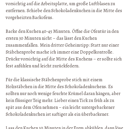
vorsichtig auf die Arbeitsplatte, um große Luftblasen zu
entfernen. Schiebe den Schokoladenkuchen in die Mitte des
vorgeheizten Backofens.
Backe den Kuchen 40-45 Minuten. Öffne die Ofentür in den
ersten 30 Minuten nicht – das lässt den Kuchen
zusammenfallen. Mein dritter Geheimtipp: Statt nur einer
Stäbchenprobe mache ich immer eine Doppelkontrolle.
Drücke vorsichtig auf die Mitte des Kuchens – er sollte sich
fest anfühlen und leicht zurückfedern.
Für die klassische Stäbchenprobe stich mit einem
Holzstäbchen in die Mitte des Schokoladenkuchens. Es
sollten nur noch wenige feuchte Krümel daran hängen, aber
kein flüssiger Teig mehr. Lieber einen Tick zu früh als zu
spät aus dem Ofen nehmen – ein leicht untergebackener
Schokoladenkuchen ist saftiger als ein überbackener.
Lass den Kuchen 10 Minuten in der Form abkühlen, dann löse