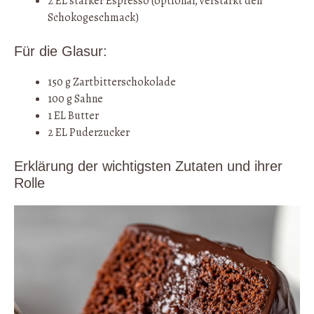
2 EL starker Espresso (optional, verstärkt den
Schokogeschmack)
Für die Glasur:
150 g Zartbitterschokolade
100 g Sahne
1 EL Butter
2 EL Puderzucker
Erklärung der wichtigsten Zutaten und ihrer
Rolle