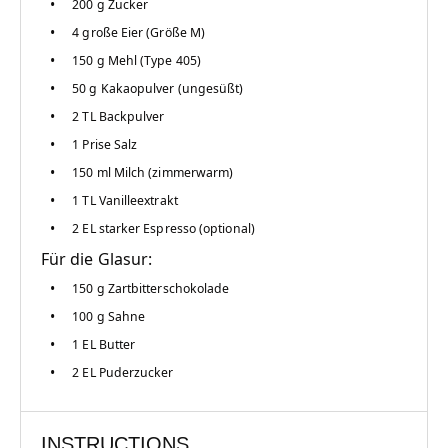
200 g
Zucker
4
große Eier (Größe M)
150 g
Mehl (Type 405)
50 g
Kakaopulver (ungesüßt)
2
TL Backpulver
1
Prise Salz
150
ml Milch (zimmerwarm)
1
TL Vanilleextrakt
2
EL starker Espresso (optional)
Für die Glasur:
150 g
Zartbitterschokolade
100 g
Sahne
1
EL Butter
2
EL Puderzucker
INSTRUCTIONS