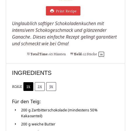
Print Recipe
Unglaublich saftiger Schokoladenkuchen mit
intensivem Schokogeschmack und glänzender
Ganache. Dieses einfache Rezept gelingt garantiert
und schmeckt wie bei Oma!
Total Time:
65 Minuten
Yield:
12
Stücke
1
x
INGREDIENTS
1x
2x
3x
SCALE
Für den Teig:
200 g
Zartbitterschokolade (mindestens 50%
Kakaoanteil)
200 g
weiche Butter