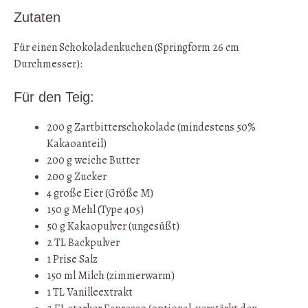
Zutaten
Für einen Schokoladenkuchen (Springform 26 cm
Durchmesser):
Für den Teig:
200 g Zartbitterschokolade (mindestens 50%
Kakaoanteil)
200 g weiche Butter
200 g Zucker
4 große Eier (Größe M)
150 g Mehl (Type 405)
50 g Kakaopulver (ungesüßt)
2 TL Backpulver
1 Prise Salz
150 ml Milch (zimmerwarm)
1 TL Vanilleextrakt