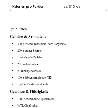
Kalorien pro Portion
ca. 310 kcal
Zutaten
Gemüse & Aromaten:
300 g frischer Blattspinat (oder Babyspinat)
200 g grüner Spargel
1 mittelgroße Zwiebel
2 Knoblauchzehen
2 Frühlingszwiebeln
100 g Erbsen (frisch oder TK)
1 grüne Paprika
(optional)
Gewürze & Flüssigkeit:
1 TL Kreuzkümmel (gemahlen)
½ TL Chiliflocken