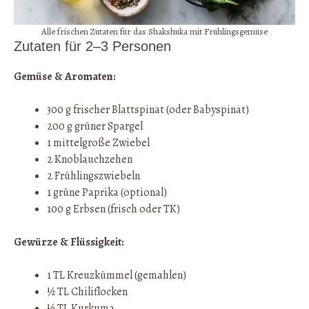
Alle frischen Zutaten für das Shakshuka mit Frühlingsgemüse
Zutaten für 2–3 Personen
Gemüse & Aromaten:
300 g frischer Blattspinat (oder Babyspinat)
200 g grüner Spargel
1 mittelgroße Zwiebel
2 Knoblauchzehen
2 Frühlingszwiebeln
1 grüne Paprika (optional)
100 g Erbsen (frisch oder TK)
Gewürze & Flüssigkeit:
1 TL Kreuzkümmel (gemahlen)
½ TL Chiliflocken
½ TL Kurkuma