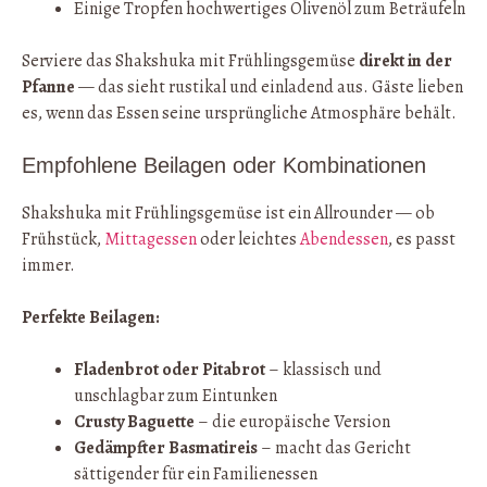
Einige Tropfen hochwertiges Olivenöl zum Beträufeln
Serviere das Shakshuka mit Frühlingsgemüse
direkt in der
Pfanne
— das sieht rustikal und einladend aus. Gäste lieben
es, wenn das Essen seine ursprüngliche Atmosphäre behält.
Empfohlene Beilagen oder Kombinationen
Shakshuka mit Frühlingsgemüse ist ein Allrounder — ob
Frühstück,
Mittagessen
oder leichtes
Abendessen
, es passt
immer.
Perfekte Beilagen:
Fladenbrot oder Pitabrot
– klassisch und
unschlagbar zum Eintunken
Crusty Baguette
– die europäische Version
Gedämpfter Basmatireis
– macht das Gericht
sättigender für ein Familienessen