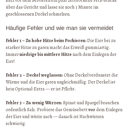
kurz vor dem Servieren ein paar zerbröckelte Feta-Stücke
über das Gericht und lasse sie noch 1 Minute im
geschlossenen Deckel schmelzen.
Häufige Fehler und wie man sie vermeidet
Fehler 1 – Zu hohe Hitze beim Pochieren:
Die Eier bei zu
starker Hitze zu garen macht das Eiweiß gummiartig.
Immer
niedrige bis mittlere Hitze
nach dem Einlegen der
Eier!
Fehler 2 – Deckel weglassen:
Ohne Deckel verdunstet die
Wärme und die Eier garen ungleichmäßig. Der Deckel ist
kein Optional-Extra — er ist Pflicht.
Fehler 3 – Zu wenig Würzen:
Spinat und Spargel brauchen
ordentlich Salz. Probiere das Gemüsebett
vor
dem Einlegen
der Eier und würze nach — danach ist Nachwürzen
schwierig.