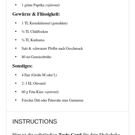
1
grüne Paprika
(optional)
Gewürze & Flüssigkeit:
1
TL Kreuzkümmel (gemahlen)
½
TL Chiliflocken
½
TL Kurkuma
Salz & schwarzer Pfeffer nach Geschmack
80
ml Gemüsebrühe
Sonstiges:
4
Eier (Größe M oder L)
2
–
3
EL Olivenöl
60 g
Feta-Käse
(optional)
Frischer Dill oder Petersilie zum Garnieren
INSTRUCTIONS
Tasty Card
Hier ist die vollständige
für dein Shakshuka