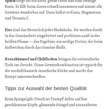
Spinat
sorgt für die satte, grüne Farbe und eine cremige
Basis. Er fällt beim Garen schnell zusammen und nimmt alle
Gewürze wunderbar auf. Dazu liefert er Eisen, Magnesium
und Vitamin C.
Eier
sind das Herzstück jeder Shakshuka. Sie werden direkt
in das Gemüsebett eingebettet und pochieren sanft in der
heißen Pfanne — das Ergebnis: ein seidige Dotter, der beim
Aufbrechen durch das Gemüse fließt.
Kreuzkümmel und Chiliflocken
bringen die orientalische
Tiefe ins Gericht. Diese Gewürzkombination ist typisch für
die nordafrikanisch-israelische Küche und macht das
Rezept unverwechselbar.
Tipps zur Auswahl der besten Qualität
Beim Spargel gilt: Frisch ist Trumpf! Achte auf fest
geschlossene Köpfe, glänzende Stängel und ein sauberes