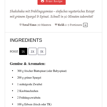
Print Recipe
Shakshuka mit Frühlingsgemüse – einfaches vegetarisches Rezept
mit grünem Spargel & Spinat. Schnell in 30 Minuten zubereitet!
Total Time:
30 Minuten
Yield:
2
–
3
Portionen
1
x
INGREDIENTS
1x
2x
3x
SCALE
Gemüse & Aromaten:
300 g
frischer Blattspinat (oder Babyspinat)
200 g
grüner Spargel
1
mittelgroße Zwiebel
2
Knoblauchzehen
2
Frühlingszwiebeln
100 g
Erbsen (frisch oder TK)