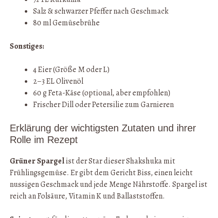
Salz & schwarzer Pfeffer nach Geschmack
80 ml Gemüsebrühe
Sonstiges:
4 Eier (Größe M oder L)
2–3 EL Olivenöl
60 g Feta-Käse (optional, aber empfohlen)
Frischer Dill oder Petersilie zum Garnieren
Erklärung der wichtigsten Zutaten und ihrer
Rolle im Rezept
Grüner Spargel
ist der Star dieser Shakshuka mit
Frühlingsgemüse. Er gibt dem Gericht Biss, einen leicht
nussigen Geschmack und jede Menge Nährstoffe. Spargel ist
reich an Folsäure, Vitamin K und Ballaststoffen.