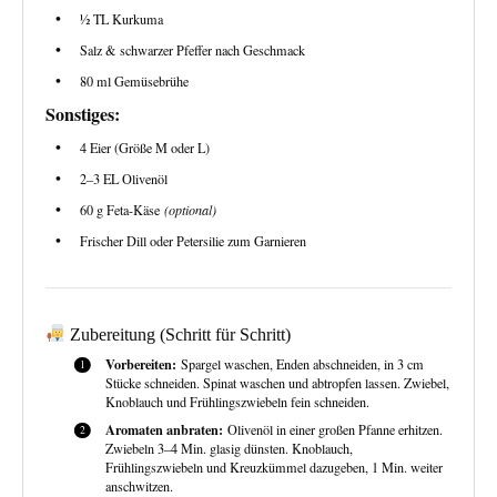
½ TL Kurkuma
Salz & schwarzer Pfeffer nach Geschmack
80 ml Gemüsebrühe
Sonstiges:
4 Eier (Größe M oder L)
2–3 EL Olivenöl
60 g Feta-Käse
(optional)
Frischer Dill oder Petersilie zum Garnieren
Zubereitung (Schritt für Schritt)
Vorbereiten:
Spargel waschen, Enden abschneiden, in 3 cm
Stücke schneiden. Spinat waschen und abtropfen lassen. Zwiebel,
Knoblauch und Frühlingszwiebeln fein schneiden.
Aromaten anbraten:
Olivenöl in einer großen Pfanne erhitzen.
Zwiebeln 3–4 Min. glasig dünsten. Knoblauch,
Frühlingszwiebeln und Kreuzkümmel dazugeben, 1 Min. weiter
anschwitzen.