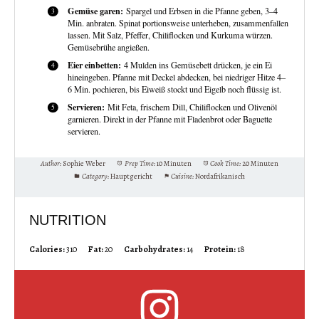
Gemüse garen:
Spargel und Erbsen in die Pfanne geben, 3–4
Min. anbraten. Spinat portionsweise unterheben, zusammenfallen
lassen. Mit Salz, Pfeffer, Chiliflocken und Kurkuma würzen.
Gemüsebrühe angießen.
Eier einbetten:
4 Mulden ins Gemüsebett drücken, je ein Ei
hineingeben. Pfanne mit Deckel abdecken, bei niedriger Hitze 4–
6 Min. pochieren, bis Eiweiß stockt und Eigelb noch flüssig ist.
Servieren:
Mit Feta, frischem Dill, Chiliflocken und Olivenöl
garnieren. Direkt in der Pfanne mit Fladenbrot oder Baguette
servieren.
Author:
Sophie Weber
Prep Time:
10 Minuten
Cook Time:
20 Minuten
Category:
Hauptgericht
Cuisine:
Nordafrikanisch
NUTRITION
Calories:
310
Fat:
20
Carbohydrates:
14
Protein:
18