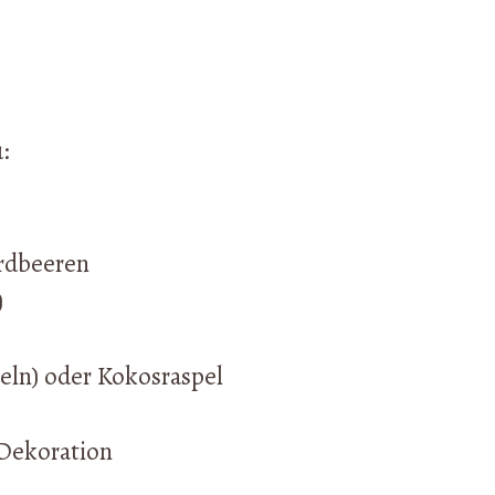
:
Erdbeeren
)
eln) oder Kokosraspel
 Dekoration