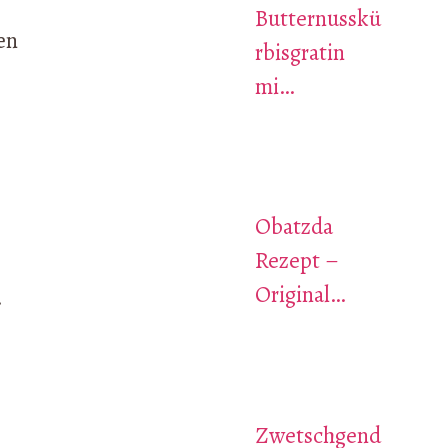
Butternusskü
en
rbisgratin
mi…
Obatzda
Rezept –
Original…
.
Zwetschgend