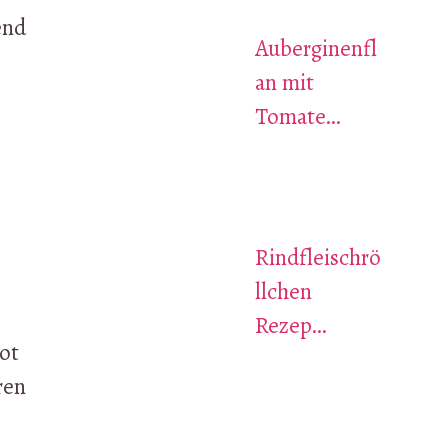
end
Auberginenfl
an mit
Tomate…
Rindfleischrö
llchen
Rezep…
ot
ren