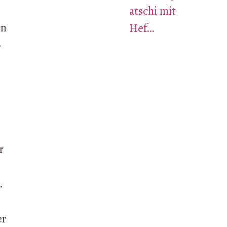
atschi mit
en
Hef…
»
r
.
er