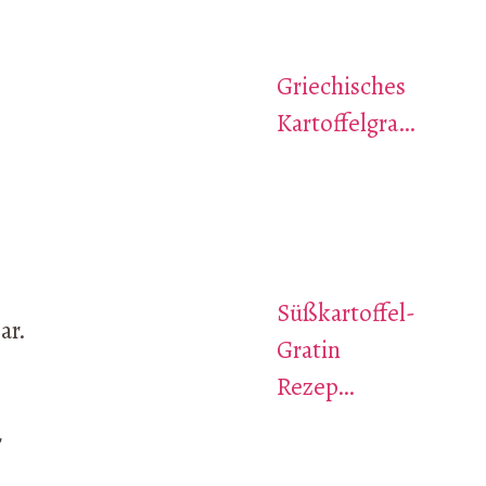
Griechisches
Kartoffelgra…
Süßkartoffel-
ar.
Gratin
Rezep…
r