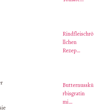
Rindfleischrö
llchen
Rezep…
er
Butternusskü
rbisgratin
mi…
sie