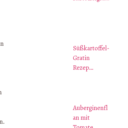
in
Süßkartoffel-
Gratin
Rezep…
m
Auberginenfl
an mit
n.
Tomate…