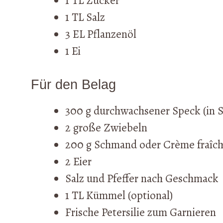
1 TL Zucker
1 TL Salz
3 EL Pflanzenöl
1 Ei
Für den Belag
300 g durchwachsener Speck (in 
2 große Zwiebeln
200 g Schmand oder Crème fraîc
2 Eier
Salz und Pfeffer nach Geschmack
1 TL Kümmel (optional)
Frische Petersilie zum Garnieren