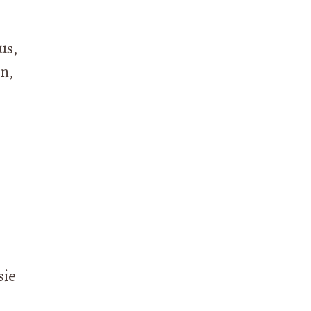
us,
en,
sie