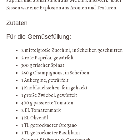
Paprika und Spinat sahen aus wie ein Kunstwerk. Jeder
Bissen war eine Explosion aus Aromen und Texturen.
Zutaten
Für die Gemüsefüllung:
2 mittelgroße Zucchini, in Scheiben geschnitten
2 rote Paprika, gewürfelt
300 g frischer Spinat
250 g Champignons, in Scheiben
1 Aubergine, gewürfelt
3 Knoblauchzehen, fein gehackt
1 große Zwiebel, gewürfelt
400 g passierte Tomaten
2 EL Tomatenmark
3 EL Olivenöl
1 TL getrockneter Oregano
1 TL getrockneter Basilikum