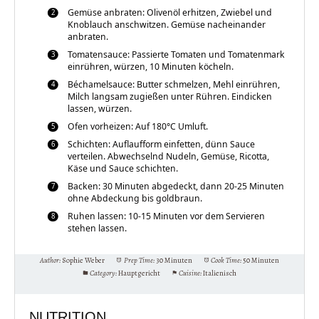
Gemüse anbraten: Olivenöl erhitzen, Zwiebel und
Knoblauch anschwitzen. Gemüse nacheinander
anbraten.
Tomatensauce: Passierte Tomaten und Tomatenmark
einrühren, würzen, 10 Minuten köcheln.
Béchamelsauce: Butter schmelzen, Mehl einrühren,
Milch langsam zugießen unter Rühren. Eindicken
lassen, würzen.
Ofen vorheizen: Auf 180°C Umluft.
Schichten: Auflaufform einfetten, dünn Sauce
verteilen. Abwechselnd Nudeln, Gemüse, Ricotta,
Käse und Sauce schichten.
Backen: 30 Minuten abgedeckt, dann 20-25 Minuten
ohne Abdeckung bis goldbraun.
Ruhen lassen: 10-15 Minuten vor dem Servieren
stehen lassen.
Author:
Sophie Weber
Prep Time:
30 Minuten
Cook Time:
50 Minuten
Category:
Hauptgericht
Cuisine:
Italienisch
NUTRITION