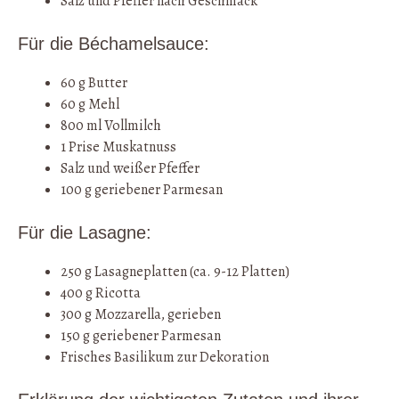
Salz und Pfeffer nach Geschmack
Für die Béchamelsauce:
60 g Butter
60 g Mehl
800 ml Vollmilch
1 Prise Muskatnuss
Salz und weißer Pfeffer
100 g geriebener Parmesan
Für die Lasagne:
250 g Lasagneplatten (ca. 9-12 Platten)
400 g Ricotta
300 g Mozzarella, gerieben
150 g geriebener Parmesan
Frisches Basilikum zur Dekoration