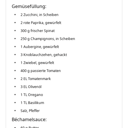
Gemüsefüllung:
2
Zucchini, in Scheiben
2
rote Paprika, gewürfelt
300 g
frischer Spinat
250 g
Champignons, in Scheiben
1
Aubergine, gewürfelt
3
Knoblauchzehen, gehackt
1
Zwiebel, gewürfelt
400 g
passierte Tomaten
2
EL Tomatenmark
3
EL Olivenöl
1
TL Oregano
1
TL Basilikum
Salz, Pfeffer
Béchamelsauce:
60 g
Butter