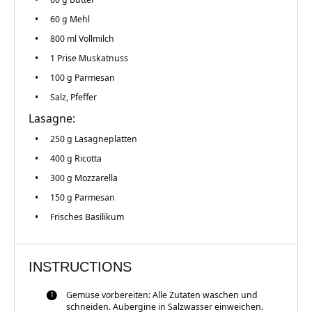
60 g
Mehl
800
ml Vollmilch
1
Prise Muskatnuss
100 g
Parmesan
Salz, Pfeffer
Lasagne:
250 g
Lasagneplatten
400 g
Ricotta
300 g
Mozzarella
150 g
Parmesan
Frisches Basilikum
INSTRUCTIONS
Gemüse vorbereiten: Alle Zutaten waschen und
schneiden. Aubergine in Salzwasser einweichen.