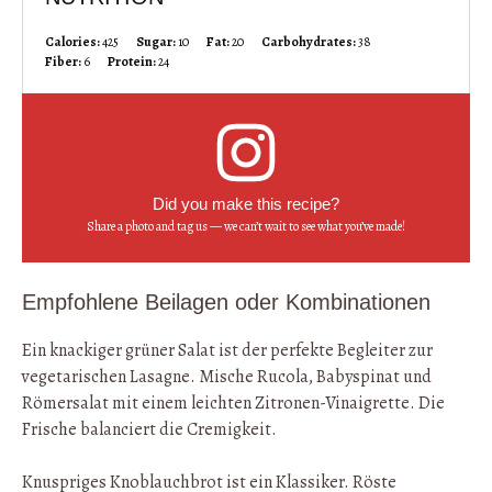
Calories:
425
Sugar:
10
Fat:
20
Carbohydrates:
38
Fiber:
6
Protein:
24
Did you make this recipe?
Share a photo and tag us — we can’t wait to see what you’ve made!
Empfohlene Beilagen oder Kombinationen
Ein knackiger grüner Salat ist der perfekte Begleiter zur
vegetarischen Lasagne. Mische Rucola, Babyspinat und
Römersalat mit einem leichten Zitronen-Vinaigrette. Die
Frische balanciert die Cremigkeit.
Knuspriges Knoblauchbrot ist ein Klassiker. Röste