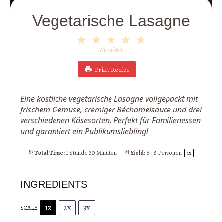
Vegetarische Lasagne
1
2
3
4
5
Star
Stars
Stars
Stars
Stars
No reviews
Print Recipe
Eine köstliche vegetarische Lasagne vollgepackt mit
frischem Gemüse, cremiger Béchamelsauce und drei
verschiedenen Käsesorten. Perfekt für Familienessen
und garantiert ein Publikumsliebling!
Total Time:
1 Stunde 20 Minuten
Yield:
6
–
8
Personen
1
x
INGREDIENTS
1x
2x
3x
SCALE