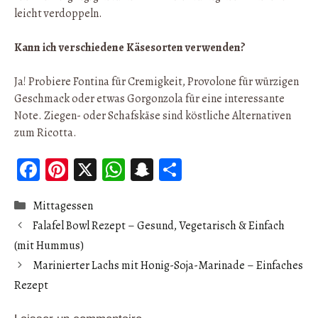
leicht verdoppeln.
Kann ich verschiedene Käsesorten verwenden?
Ja! Probiere Fontina für Cremigkeit, Provolone für würzigen
Geschmack oder etwas Gorgonzola für eine interessante
Note. Ziegen- oder Schafskäse sind köstliche Alternativen
zum Ricotta.
Fa
Pi
X
W
S
Pa
ce
nt
ha
n
rt
Catégories
Mittagessen
b
er
ts
ap
ag
Falafel Bowl Rezept – Gesund, Vegetarisch & Einfach
oo
es
A
ch
er
(mit Hummus)
k
t
p
at
Marinierter Lachs mit Honig-Soja-Marinade – Einfaches
p
Rezept