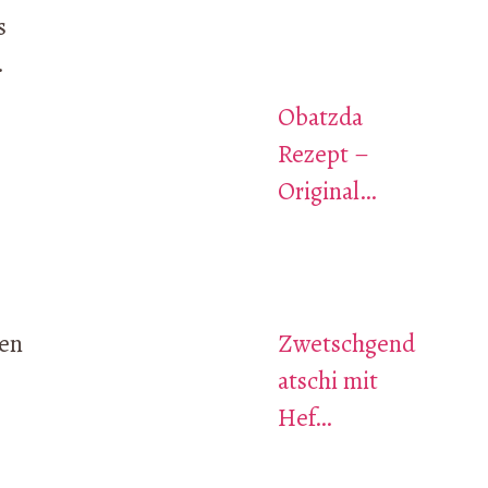
s
.
Obatzda
Rezept –
Original…
ten
Zwetschgend
atschi mit
Hef…