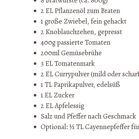
8 Bratwürste (ca. 800g)
2 EL Pflanzenöl zum Braten
1 große Zwiebel, fein gehackt
2 Knoblauchzehen, gepresst
400g passierte Tomaten
200ml Gemüsebrühe
3 EL Tomatenmark
2 EL Currypulver (mild oder scha
1 TL Paprikapulver, edelsüß
1 EL Zucker
2 EL Apfelessig
Salz und Pfeffer nach Geschmack
Optional: ½ TL Cayennepfeffer fü