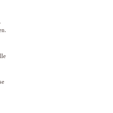
.
en.
lle
se