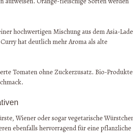
len aufweisen. Orange-fleischige Sorten werden
u einer hochwertigen Mischung aus dem Asia-Lad
Curry hat deutlich mehr Aroma als alte
ierte Tomaten ohne Zuckerzusatz. Bio-Produkte
schmack.
tiven
rste, Wiener oder sogar vegetarische Würstche
en ebenfalls hervorragend für eine pflanzliche