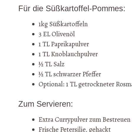
Für die Süßkartoffel-Pommes:
1kg Süßkartoffeln
3 EL Olivenöl
1 TL Paprikapulver
1 TL Knoblauchpulver
½ TL Salz
½ TL schwarzer Pfeffer
Optional: 1 TL getrockneter Rosm
Zum Servieren:
Extra Currypulver zum Bestreuen
Frische Petersilie, gehackt