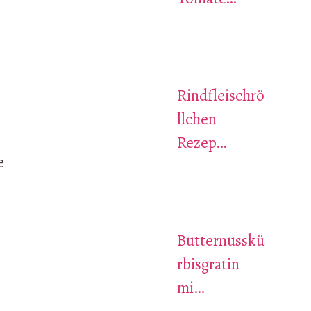
Rindfleischrö
llchen
Rezep…
e
Butternusskü
rbisgratin
mi…