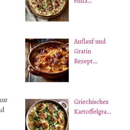
einfa…
Auflauf und
Gratin
Rezept…
nur
Griechisches
nd
Kartoffelgra…