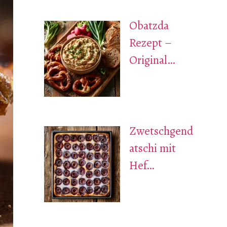
Obatzda
Rezept –
Original…
Zwetschgend
atschi mit
Hef…