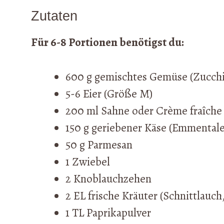
Zutaten
Für 6-8 Portionen benötigst du:
600 g gemischtes Gemüse (Zucchin
5-6 Eier (Größe M)
200 ml Sahne oder Crème fraîche
150 g geriebener Käse (Emmentaler
50 g Parmesan
1 Zwiebel
2 Knoblauchzehen
2 EL frische Kräuter (Schnittlauch
1 TL Paprikapulver