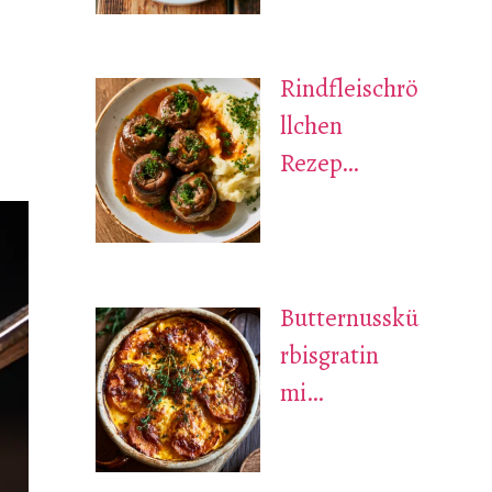
Rindfleischrö
llchen
Rezep…
Butternusskü
rbisgratin
mi…