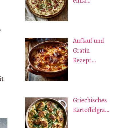
einfa…
e
Auflauf und
Gratin
Rezept…
it
Griechisches
Kartoffelgra…