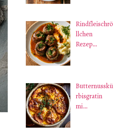
Rindfleischrö
llchen
Rezep…
Butternusskü
rbisgratin
mi…