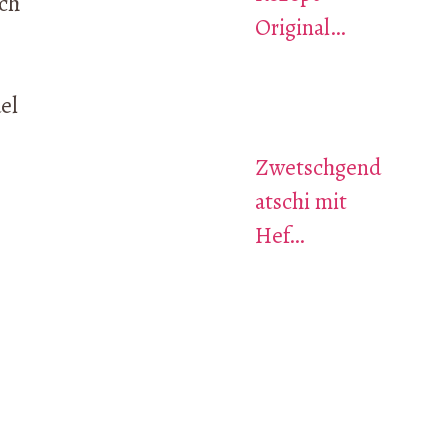
ich
Original…
el
Zwetschgend
atschi mit
Hef…