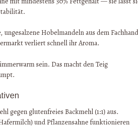
e mit mindestens 30% Fettgehalt — sie lässt s
abilität.
che, ungesalzene Hobelmandeln aus dem Fachhand
rmarkt verliert schnell ihr Aroma.
n zimmerwarm sein. Das macht den Teig
umpt.
tiven
l gegen glutenfreies Backmehl (1:1) aus.
 Hafermilch) und Pflanzensahne funktionieren