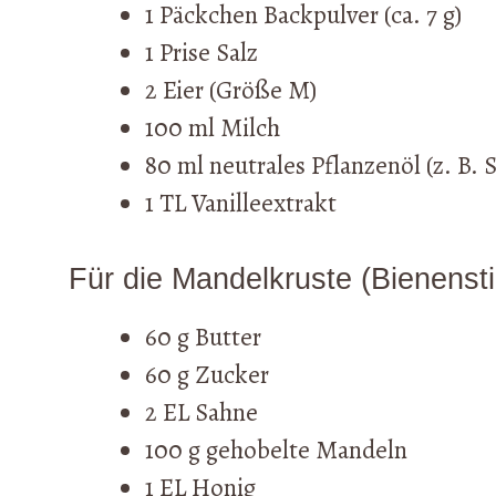
1 Päckchen Backpulver (ca. 7 g)
1 Prise Salz
2 Eier (Größe M)
100 ml Milch
80 ml neutrales Pflanzenöl (z. B
1 TL Vanilleextrakt
Für die Mandelkruste (Bienensti
60 g Butter
60 g Zucker
2 EL Sahne
100 g gehobelte Mandeln
1 EL Honig