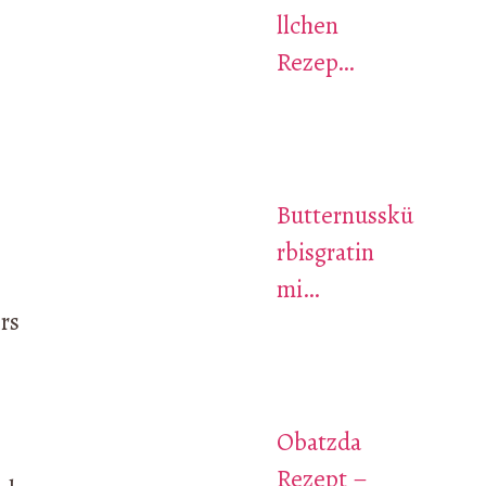
llchen
Rezep…
Butternusskü
rbisgratin
mi…
rs
Obatzda
Rezept –