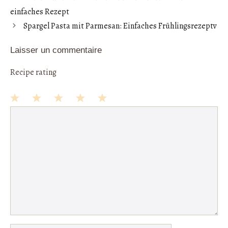
oo
es
A
ch
er
einfaches Rezept
k
t
p
at
Spargel Pasta mit Parmesan: Einfaches Frühlingsrezeptv
p
Laisser un commentaire
Recipe rating
1
Commentaire
2
3
4
5
Star
Stars
Stars
Stars
Stars