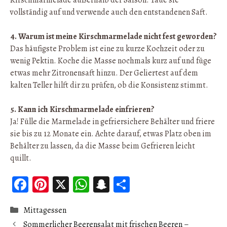
Kirschmarmelade außerhalb der Saison. Taue sie
vollständig auf und verwende auch den entstandenen Saft.
4. Warum ist meine Kirschmarmelade nicht fest geworden?
Das häufigste Problem ist eine zu kurze Kochzeit oder zu
wenig Pektin. Koche die Masse nochmals kurz auf und füge
etwas mehr Zitronensaft hinzu. Der Geliertest auf dem
kalten Teller hilft dir zu prüfen, ob die Konsistenz stimmt.
5. Kann ich Kirschmarmelade einfrieren?
Ja! Fülle die Marmelade in gefriersichere Behälter und friere
sie bis zu 12 Monate ein. Achte darauf, etwas Platz oben im
Behälter zu lassen, da die Masse beim Gefrieren leicht
quillt.
Fa
Pi
X
W
S
Pa
ce
nt
ha
n
rt
Catégories
Mittagessen
b
er
ts
ap
ag
Sommerlicher Beerensalat mit frischen Beeren –