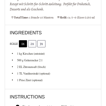
Rezept mit Schritt-für-Schritt-Anleitung. Perfekt für Frühstück, 
Desserts und als Geschenk.
Total Time:
1 Stunde 10 Minuten
Yield:
ca. 5–6 Gläser à 250 ml
INGREDIENTS
1x
2x
3x
SCALE
1
kg Kirschen (entsteint)
500 g
Gelierzucker 2:1
2
EL Zitronensaft (frisch)
1
TL Vanilleextrakt (optional)
1
Prise Zimt (optional)
INSTRUCTIONS