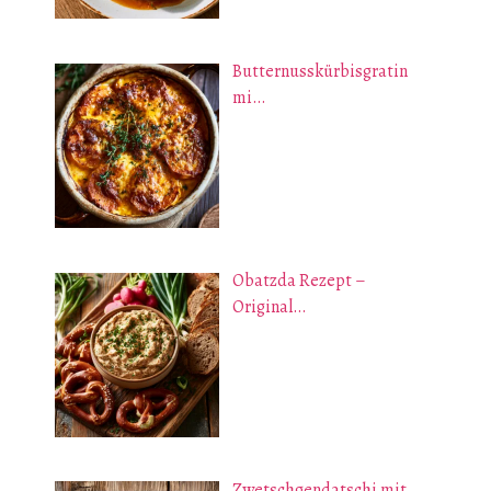
Butternusskürbisgratin
mi…
Obatzda Rezept –
Original…
Zwetschgendatschi mit