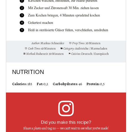
Kirschen waschen, entsteinen, zur Hälfte pürieren
Mit Zucker und Zitronensaft 30 Min. ziehen lassen
Zum Kochen bringen, 4 Minuten sprudelnd kochen
Geliertest machen
Heiß in sterilisierte Gläser füllen, verschließen, umdrehen
Author:
Markus Schneider
Prep Time:
30 Minuten
Cook Time:
10 Minuten
Category:
Aufstriche / Marmeladen
Method:
Ruhezeit 30 Minuten
Cuisine:
Deutsch / Europäisch
NUTRITION
Calories:
185
Fat:
0,2
Carbohydrates:
46
Protein:
0,5
Did you make this recipe?
Share a photo and tag us — we can’t wait to see what you’ve made!