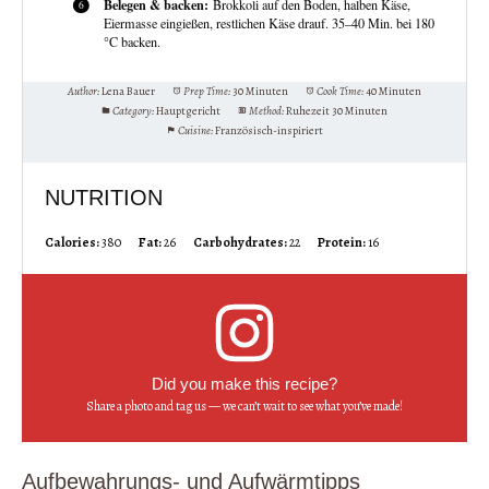
Belegen & backen:
Brokkoli auf den Boden, halben Käse,
Eiermasse eingießen, restlichen Käse drauf. 35–40 Min. bei 180
°C backen.
Author:
Lena Bauer
Prep Time:
30 Minuten
Cook Time:
40 Minuten
Category:
Hauptgericht
Method:
Ruhezeit 30 Minuten
Cuisine:
Französisch-inspiriert
NUTRITION
Calories:
380
Fat:
26
Carbohydrates:
22
Protein:
16
Did you make this recipe?
Share a photo and tag us — we can’t wait to see what you’ve made!
Aufbewahrungs- und Aufwärmtipps