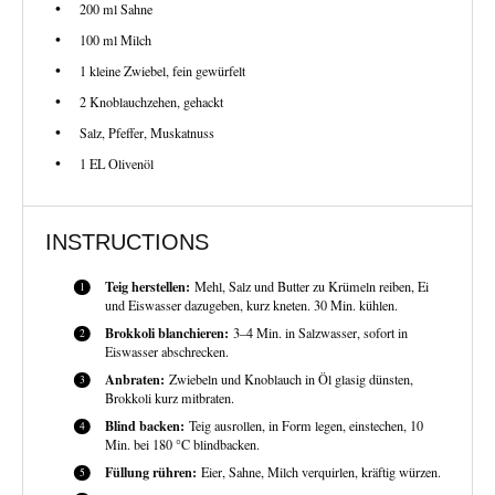
200
ml Sahne
100
ml Milch
1
kleine Zwiebel, fein gewürfelt
2
Knoblauchzehen, gehackt
Salz, Pfeffer, Muskatnuss
1
EL Olivenöl
INSTRUCTIONS
Teig herstellen:
Mehl, Salz und Butter zu Krümeln reiben, Ei
und Eiswasser dazugeben, kurz kneten. 30 Min. kühlen.
Brokkoli blanchieren:
3–4 Min. in Salzwasser, sofort in
Eiswasser abschrecken.
Anbraten:
Zwiebeln und Knoblauch in Öl glasig dünsten,
Brokkoli kurz mitbraten.
Blind backen:
Teig ausrollen, in Form legen, einstechen, 10
Min. bei 180 °C blindbacken.
Füllung rühren:
Eier, Sahne, Milch verquirlen, kräftig würzen.