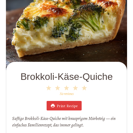
Brokkoli-Käse-Quiche
1
2
3
4
5
Star
Stars
Stars
Stars
Stars
No reviews
Print Recipe
Saftige Brokkoli-Käse-Quiche mit knusprigem Mürbeteig — ein
einfaches Familienrezept, das immer gelingt.