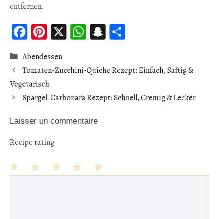
entfernen.
Fa
Pi
X
W
S
Pa
ce
nt
ha
n
rt
Catégories
Abendessen
b
er
ts
ap
ag
Tomaten-Zucchini-Quiche Rezept: Einfach, Saftig &
oo
es
A
ch
er
Vegetarisch
k
t
p
at
Spargel-Carbonara Rezept: Schnell, Cremig & Lecker
p
Laisser un commentaire
Recipe rating
1
Commentaire
2
3
4
5
Star
Stars
Stars
Stars
Stars