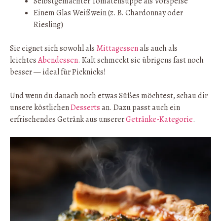
Selbstgemachter Tomatensuppe als Vorspeise
Einem Glas Weißwein (z. B. Chardonnay oder
Riesling)
Sie eignet sich sowohl als
Mittagessen
als auch als
leichtes
Abendessen
. Kalt schmeckt sie übrigens fast noch
besser — ideal für Picknicks!
Und wenn du danach noch etwas Süßes möchtest, schau dir
unsere köstlichen
Desserts
an. Dazu passt auch ein
erfrischendes Getränk aus unserer
Getränke-Kategorie
.