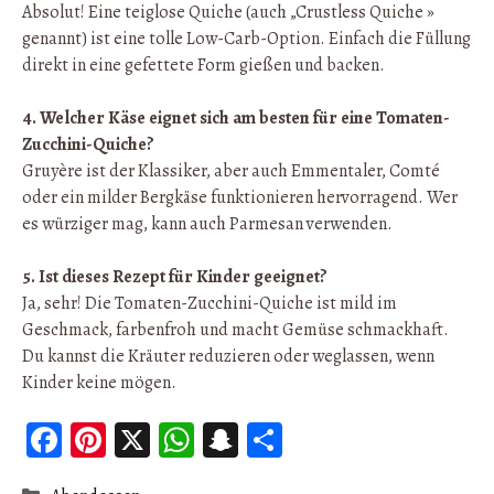
Absolut! Eine teiglose Quiche (auch „Crustless Quiche »
genannt) ist eine tolle Low-Carb-Option. Einfach die Füllung
direkt in eine gefettete Form gießen und backen.
4. Welcher Käse eignet sich am besten für eine Tomaten-
Zucchini-Quiche?
Gruyère ist der Klassiker, aber auch Emmentaler, Comté
oder ein milder Bergkäse funktionieren hervorragend. Wer
es würziger mag, kann auch Parmesan verwenden.
5. Ist dieses Rezept für Kinder geeignet?
Ja, sehr! Die Tomaten-Zucchini-Quiche ist mild im
Geschmack, farbenfroh und macht Gemüse schmackhaft.
Du kannst die Kräuter reduzieren oder weglassen, wenn
Kinder keine mögen.
Fa
Pi
X
W
S
Pa
ce
nt
ha
n
rt
Catégories