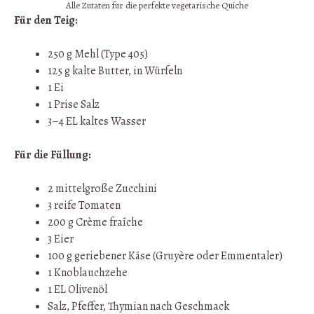
Alle Zutaten für die perfekte vegetarische Quiche
Für den Teig:
250 g Mehl (Type 405)
125 g kalte Butter, in Würfeln
1 Ei
1 Prise Salz
3–4 EL kaltes Wasser
Für die Füllung:
2 mittelgroße Zucchini
3 reife Tomaten
200 g Crème fraîche
3 Eier
100 g geriebener Käse (Gruyère oder Emmentaler)
1 Knoblauchzehe
1 EL Olivenöl
Salz, Pfeffer, Thymian nach Geschmack