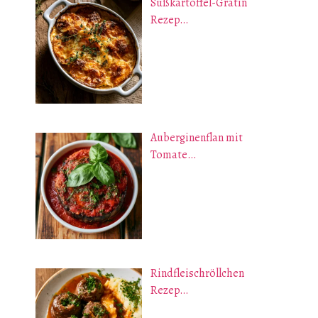
Süßkartoffel-Gratin
Rezep…
Auberginenflan mit
Tomate…
Rindfleischröllchen
Rezep…