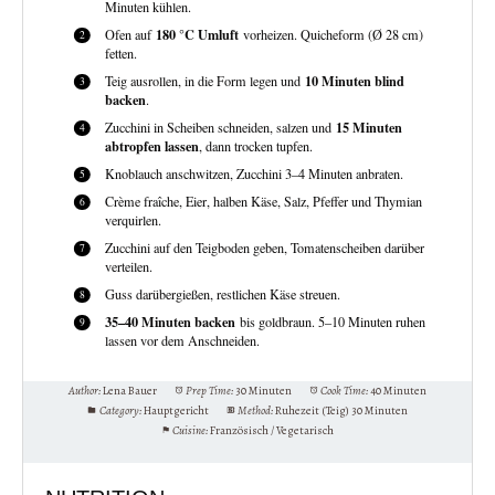
Minuten kühlen.
180 °C Umluft
Ofen auf
vorheizen. Quicheform (Ø 28 cm)
fetten.
10 Minuten blind
Teig ausrollen, in die Form legen und
backen
.
15 Minuten
Zucchini in Scheiben schneiden, salzen und
abtropfen lassen
, dann trocken tupfen.
Knoblauch anschwitzen, Zucchini 3–4 Minuten anbraten.
Crème fraîche, Eier, halben Käse, Salz, Pfeffer und Thymian
verquirlen.
Zucchini auf den Teigboden geben, Tomatenscheiben darüber
verteilen.
Guss darübergießen, restlichen Käse streuen.
35–40 Minuten backen
bis goldbraun. 5–10 Minuten ruhen
lassen vor dem Anschneiden.
Author:
Lena Bauer
Prep Time:
30 Minuten
Cook Time:
40 Minuten
Category:
Hauptgericht
Method:
Ruhezeit (Teig) 30 Minuten
Cuisine:
Französisch / Vegetarisch