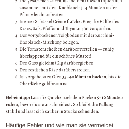
Die gesalzenen Zucchinischeiben trocken tupfen und
zusammen mit dem Knoblauch 3–4 Minuten in der
Pfanne leicht anbraten.
In einer Schüssel Crème fraîche, Eier, die Hälfte des
Käses, Salz, Pfeffer und Thymian gut verquirlen.
Den vorgebackenen Teigboden mit der Zucchini-
Knoblauch-Mischung belegen.
Die Tomatenscheiben darüber verteilen — ruhig
überlappend für ein schönes Muster!
Den Guss gleichmäßig darübergießen.
Den restlichen Käse darüberstreuen.
Im vorgeheizten Ofen
35–40 Minuten backen
, bis die
Oberfläche goldbraun ist.
Geheimtipp:
Lass die Quiche nach dem Backen
5–10 Minuten
ruhen
, bevor du sie anschneidest. So bleibt die Füllung
stabil und lässt sich sauber in Stücke schneiden.
Häufige Fehler und wie man sie vermeidet