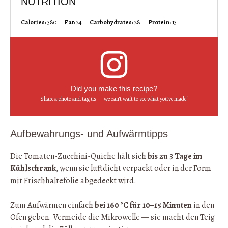
NUTRITION
Calories:
380
Fat:
24
Carbohydrates:
28
Protein:
13
Did you make this recipe?
Share a photo and tag us — we can’t wait to see what you’ve made!
Aufbewahrungs- und Aufwärmtipps
Die Tomaten-Zucchini-Quiche hält sich
bis zu 3 Tage im
Kühlschrank
, wenn sie luftdicht verpackt oder in der Form
mit Frischhaltefolie abgedeckt wird.
Zum Aufwärmen einfach
bei 160 °C für 10–15 Minuten
in den
Ofen geben. Vermeide die Mikrowelle — sie macht den Teig