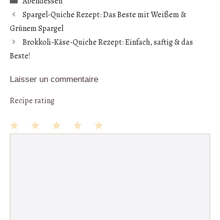
Abendessen
b
er
ts
ap
ag
Spargel-Quiche Rezept: Das Beste mit Weißem &
oo
es
A
ch
er
Grünem Spargel
k
t
p
at
Brokkoli-Käse-Quiche Rezept: Einfach, saftig & das
p
Beste!
Laisser un commentaire
Recipe rating
1
Commentaire
2
3
4
5
Star
Stars
Stars
Stars
Stars