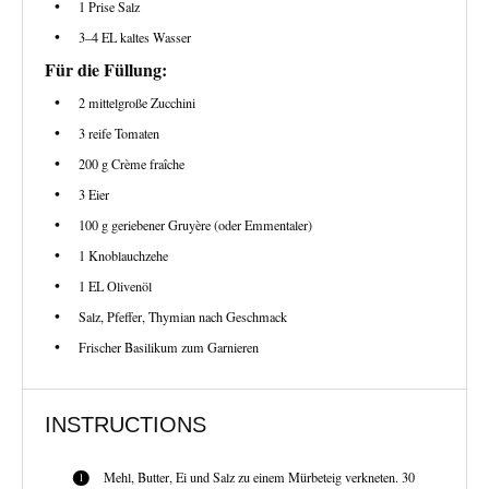
1
Prise Salz
3
–
4
EL kaltes Wasser
Für die Füllung:
2
mittelgroße Zucchini
3
reife Tomaten
200 g
Crème fraîche
3
Eier
100 g
geriebener Gruyère (oder Emmentaler)
1
Knoblauchzehe
1
EL Olivenöl
Salz, Pfeffer, Thymian nach Geschmack
Frischer Basilikum zum Garnieren
INSTRUCTIONS
Mehl, Butter, Ei und Salz zu einem Mürbeteig verkneten. 30