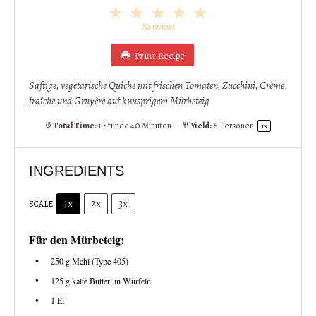
1
2
3
4
5
Star
Stars
Stars
Stars
Stars
No reviews
Print Recipe
Saftige, vegetarische Quiche mit frischen Tomaten, Zucchini, Crème
fraîche und Gruyère auf knusprigem Mürbeteig
Total Time:
1 Stunde 40 Minuten
Yield:
6
Personen
1
x
INGREDIENTS
1x
2x
3x
SCALE
Für den Mürbeteig:
250 g
Mehl (Type 405)
125 g
kalte Butter, in Würfeln
1
Ei